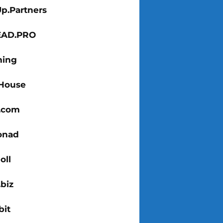
Up.Partners
EAD.PRO
ing
House
x.com
onad
oll
biz
bit