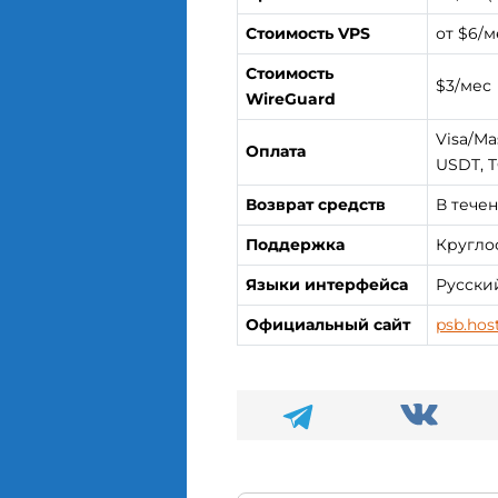
Стоимость VPS
от $6/м
Стоимость
$3/мес
WireGuard
Visa/Ma
Оплата
USDT, T
Возврат средств
В течен
Поддержка
Круглос
Языки интерфейса
Русски
Официальный сайт
psb.hos