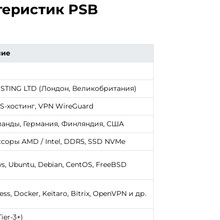
теристик PSB
ние
STING LTD (Лондон, Великобритания)
S-хостинг, VPN WireGuard
анды, Германия, Финляндия, США
соры AMD / Intel, DDR5, SSD NVMe
, Ubuntu, Debian, CentOS, FreeBSD
ss, Docker, Keitaro, Bitrix, OpenVPN и др.
ier-3+)