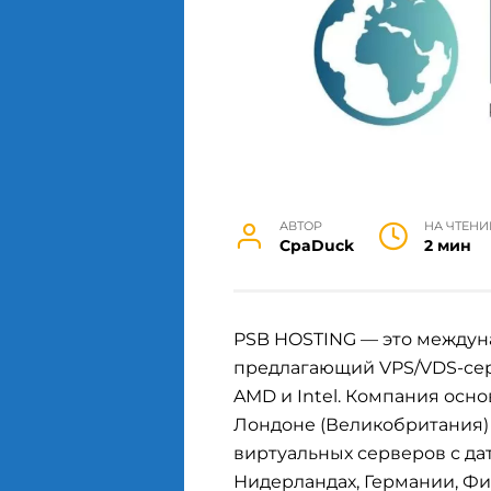
АВТОР
НА ЧТЕНИ
СpaDuck
2 мин
PSB HOSTING — это междун
предлагающий VPS/VDS-се
AMD и Intel. Компания осно
Лондоне (Великобритания) 
виртуальных серверов с дат
Нидерландах, Германии, Ф