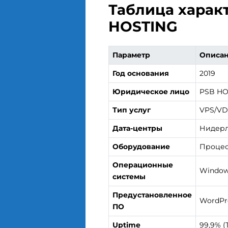
Таблица харак
HOSTING
Параметр
Описа
Год основания
2019
Юридическое лицо
PSB HO
Тип услуг
VPS/VD
Дата-центры
Нидерл
Оборудование
Процес
Операционные
Windows
системы
Предустановленное
WordPre
ПО
Uptime
99,9% (T