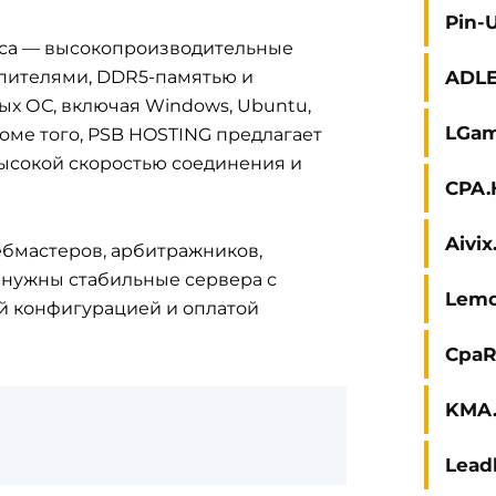
Pin-
иса — высокопроизводительные
ADL
пителями, DDR5-памятью и
х ОС, включая Windows, Ubuntu,
LGam
роме того, PSB HOSTING предлагает
высокой скоростью соединения и
CPA.
Aivi
ебмастеров, арбитражников,
у нужны стабильные сервера с
Lem
й конфигурацией и оплатой
CpaR
KMA.
Lead