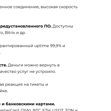
нное соединение, высокая скорость
редустановленного ПО.
Доступны
, Bitrix и др.
рантированный uptime 99,9% и
.
тв.
Деньги можно вернуть в
качество услуг не устроило.
я реакция на тикеты и
йке.
 и банковскими картами.
terCard, QIWI, BTC, ETH, USDT, TON и