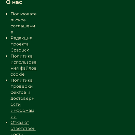
О нас
Пользовате
льское
соглашени
е
Редакция
проекта
Cpaduck
Политика
использова
ния файлов
cookie
Политика
проверки
фактов и
достоверн
ости
информац
ии
Отказ от
ответствен
ности