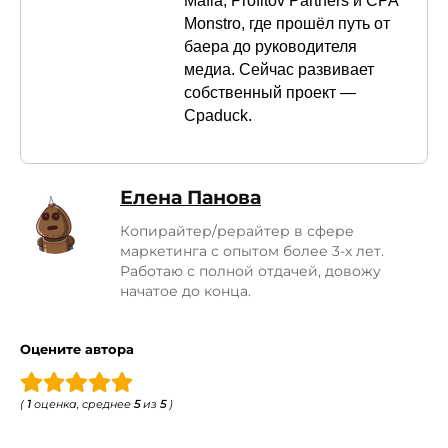
Mafia, Profitov Partners и CPA
Monstro, где прошёл путь от
баера до руководителя
медиа. Сейчас развивает
собственный проект —
Cpaduck.
Елена Панова
Копирайтер/рерайтер в сфере
маркетинга с опытом более 3-х лет.
Работаю с полной отдачей, довожу
начатое до конца.
Оцените автора
(
1
оценка, среднее
5
из
5
)