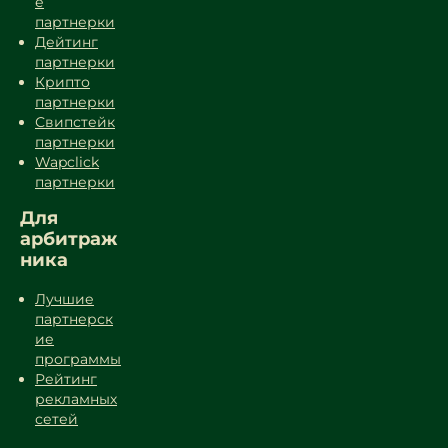
е
партнерки
Дейтинг
партнерки
Крипто
партнерки
Свипстейк
партнерки
Wapclick
партнерки
Для
арбитраж
ника
Лучшие
партнерск
ие
программы
Рейтинг
рекламных
сетей