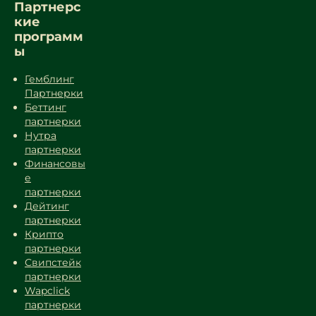
Партнерс
кие
программ
ы
Гемблинг
Партнерки
Беттинг
партнерки
Нутра
партнерки
Финансовы
е
партнерки
Дейтинг
партнерки
Крипто
партнерки
Свипстейк
партнерки
Wapclick
партнерки