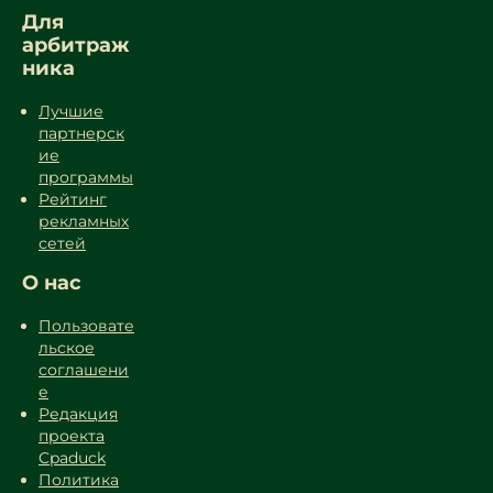
Для
арбитраж
ника
Лучшие
партнерск
ие
программы
Рейтинг
рекламных
сетей
О нас
Пользовате
льское
соглашени
е
Редакция
проекта
Cpaduck
Политика