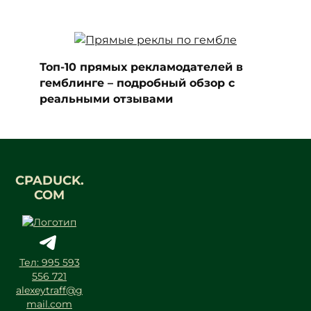
Топ-10 прямых рекламодателей в
гемблинге – подробный обзор с
реальными отзывами
CPADUCK.
COM
Тел: 995 593
556 721
alexeytraff@g
mail.com