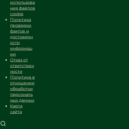
использова
ния файлов
cookie
Политика
проверки
фактов и
достоверн
ости
информац
ии
Отказ от
ответствен
ности
Политика в
отношении
обработки
персональ
ных данных
Карта
сайта