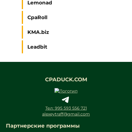
Lemonad
CpaRoll
KMA.biz
Leadbit
CPADUCK.COM
Тел: 995 593 556 721
alexeytraff@gmail.com
Партнерские программы