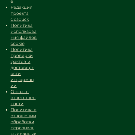
е
Редакция
проекта
Cpaduck
Политика
использова
ния файлов
cookie
Политика
проверки
фактов и
достоверн
ости
информац
ии
Отказ от
ответствен
ности
Политика в
отношении
обработки
персональ
ных данных