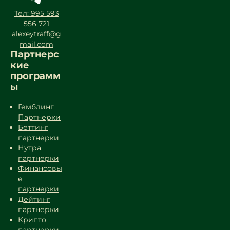
Тел: 995 593
556 721
alexeytraff@g
mail.com
Партнерс
кие
программ
ы
Гемблинг
Партнерки
Беттинг
партнерки
Нутра
партнерки
Финансовы
е
партнерки
Дейтинг
партнерки
Крипто