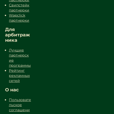
партнерки
Свипстейк
партнерки
Wapclick
партнерки
Для
арбитраж
ника
Лучшие
партнерск
ие
программы
Рейтинг
рекламных
сетей
О нас
Пользовате
льское
соглашени