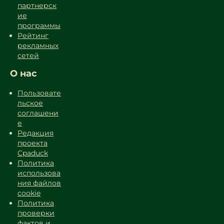
партнерск
ие
программы
Рейтинг
рекламных
сетей
О нас
Пользовате
льское
соглашени
е
Редакция
проекта
Cpaduck
Политика
использова
ния файлов
cookie
Политика
проверки
фактов и