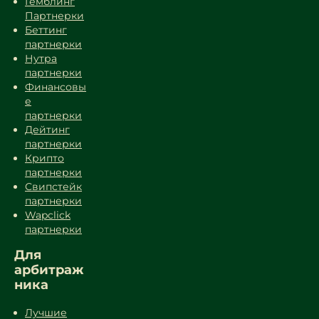
Гемблинг
Партнерки
Беттинг
партнерки
Нутра
партнерки
Финансовы
е
партнерки
Дейтинг
партнерки
Крипто
партнерки
Свипстейк
партнерки
Wapclick
партнерки
Для
арбитраж
ника
Лучшие