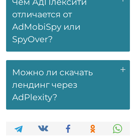
Чем АдПлексити
отличается от
AdMobiSpy или
SpyOver?
Можно ли скачать
лендинг через
AdPlexity?