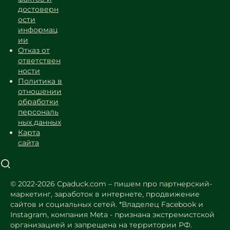
достоверн
ости
информац
ии
Отказ от
ответствен
ности
Политика в
отношении
обработки
персональ
ных данных
Карта
сайта
© 2022-2026 Cpaduck.com – пишем про партнерский-
маркетинг, заработок в интернете, продвижение
сайтов и социальных сетей.
*Владелец Facebook и
Instagram, компания Meta - признана экстремистской
организацией и запрещена на территории РФ.