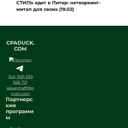
СТИЛЬ едет в Питер: нетворкинг-
митап для своих (19.02)
CPADUCK.
COM
Тел: 995 593
556 721
alexeytraff@g
mail.com
Партнерс
кие
программ
ы