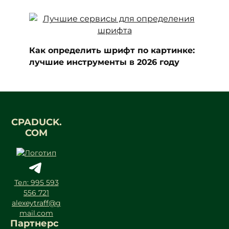
Как определить шрифт по картинке:
лучшие инструменты в 2026 году
CPADUCK.
COM
Тел: 995 593
556 721
alexeytraff@g
mail.com
Партнерс