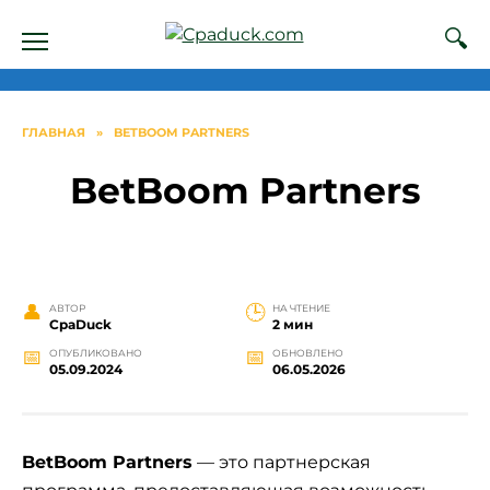
Перейти
к
содержанию
ГЛАВНАЯ
»
BETBOOM PARTNERS
BetBoom Partners
АВТОР
НА ЧТЕНИЕ
СpaDuck
2 мин
ОПУБЛИКОВАНО
ОБНОВЛЕНО
05.09.2024
06.05.2026
BetBoom Partners
— это партнерская