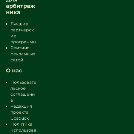
арбитраж
ника
Лучшие
партнерск
ие
программы
Рейтинг
рекламных
сетей
О нас
Пользовате
льское
соглашени
е
Редакция
проекта
Cpaduck
Политика
использова