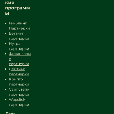
кие
программ
ы
Гемблинг
Партнерки
Беттинг
партнерки
Нутра
партнерки
Финансовы
е
партнерки
Дейтинг
партнерки
Крипто
партнерки
Свипстейк
партнерки
Wapclick
партнерки
Для