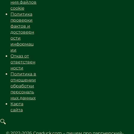
ния файлов
cookie
Политика
проверки
фактов и
достоверн
ости
информац
ии
Отказ от
ответствен
ности
Политика в
отношении
обработки
персональ
ных данных
Карта
сайта
© 2022-2026 Cpaduck.com – пишем про партнерский-