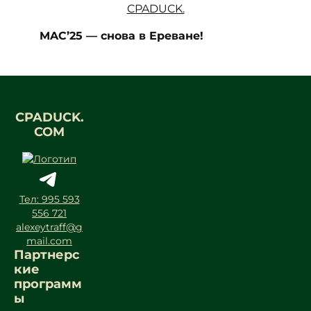
MAC’25 — снова в Ереване!
CPADUCK.
COM
Тел: 995 593
556 721
alexeytraff@g
mail.com
Партнерс
кие
программ
ы