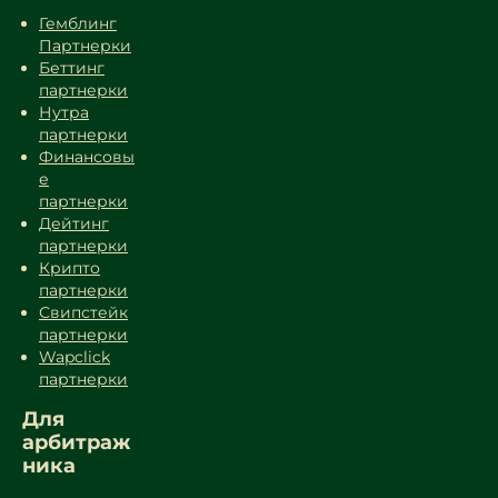
Гемблинг
Партнерки
Беттинг
партнерки
Нутра
партнерки
Финансовы
е
партнерки
Дейтинг
партнерки
Крипто
партнерки
Свипстейк
партнерки
Wapclick
партнерки
Для
арбитраж
ника