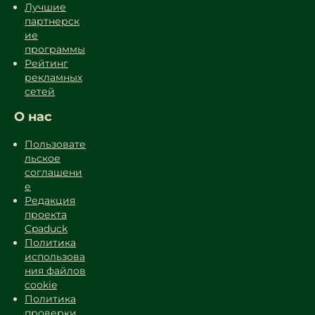
Лучшие
партнерск
ие
программы
Рейтинг
рекламных
сетей
О нас
Пользовате
льское
соглашени
е
Редакция
проекта
Cpaduck
Политика
использова
ния файлов
cookie
Политика
проверки