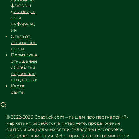
фактов и
достоверн
ости
информац
ии
Отказ от
ответствен
ности
Политика в
отношении
обработки
персональ
ных данных
Карта
сайта
© 2022-2026 Cpaduck.com – пишем про партнерский-
маркетинг, заработок в интернете, продвижение
сайтов и социальных сетей.
*Владелец Facebook и
Instagram, компания Meta - признана экстремистской