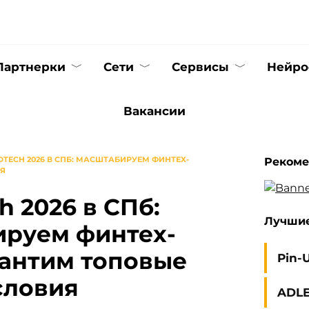
Партнерки
Сети
Cервисы
Нейро
Вакансии
DTECH 2026 В СПБ: МАСШТАБИРУЕМ ФИНТЕХ-
Рекоме
ИЯ
h 2026 в СПб:
Лучшие
руем финтех-
хантим топовые
Pin-
словия
ADL