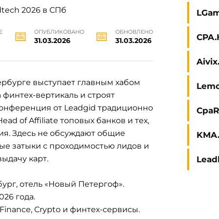
LGam
Е
ОПУБЛИКОВАНО
ОБНОВЛЕНО
CPA.
31.03.2026
31.03.2026
Aivi
тербурге выступает главным хабом
Lem
 финтех-вертикаль и строят
Конференция от Leadgid традиционно
CpaR
ad of Affiliate топовых банков и тех,
ия. Здесь не обсуждают общие
KMA.
ые затыки с проходимостью лидов и
ыдачу карт.
Lead
ург, отель «Новый Петергоф».
026 года.
inance, Crypto и финтех-сервисы.