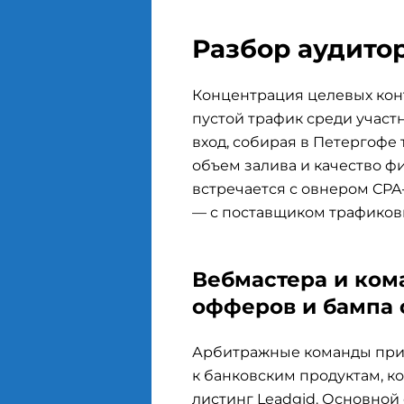
Разбор аудитор
Концентрация целевых конт
пустой трафик среди участ
вход, собирая в Петергофе т
объем залива и качество ф
встречается с овнером CPA-
— с поставщиком трафиков
Вебмастера и ком
офферов и бампа 
Арбитражные команды при
к банковским продуктам, к
листинг Leadgid. Основной