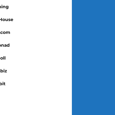
ing
House
x.com
onad
oll
biz
bit