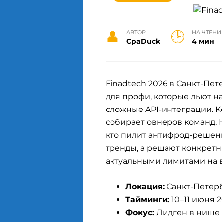
АВТОР
НА ЧТЕНИ
СpaDuck
4 мин
Finadtech 2026 в Санкт-Пе
для профи, которые льют на
сложные API-интеграции. 
собирает овнеров команд, He
кто пилит антифрод-решен
тренды, а решают конкретн
актуальными лимитами на в
Локация:
Санкт-Петерб
Тайминги:
10–11 июня 2
Фокус:
Лидген в нише F