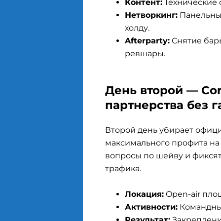
Контент:
Технические с
Нетворкинг:
Панельные
холду.
Afterparty:
Снятие бар
ревшары.
День второй — Co
партнерства без г
Второй день убирает офиц
максимального профита на 
вопросы по шейву и фиксят
трафика.
Локация:
Open-air пло
Активности:
Командны
Результат:
Закреплени