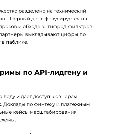
 жестко разделено на технический
нг. Первый день фокусируется на
апросов и обходе антифрод-фильтров
и партнеры выкладывают цифры по
 в паблике.
римы по API-лидгену и
воду и дает доступ к овнерам
k. Доклады по финтеху и платежным
ьные кейсы масштабирования
схемы.