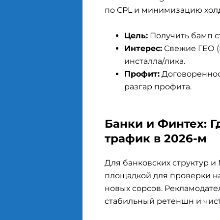
по CPL и минимизацию холд
Цель:
Получить бамп ст
Интерес:
Свежие ГЕО (
инсталла/лика.
Профит:
Договоренност
разгар профита.
Банки и Финтех: Г
трафик в 2026-м
Для банковских структур 
площадкой для проверки н
новых сорсов. Рекламодате
стабильный ретеншн и чист