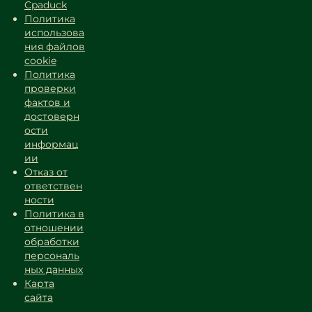
Cpaduck
Политика
использова
ния файлов
cookie
Политика
проверки
фактов и
достоверн
ости
информац
ии
Отказ от
ответствен
ности
Политика в
отношении
обработки
персональ
ных данных
Карта
сайта