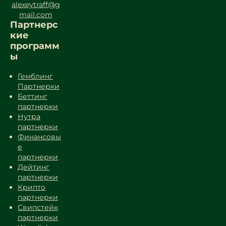
alexeytraff@g
mail.com
Партнерс
кие
программ
ы
Гемблинг
Партнерки
Беттинг
партнерки
Нутра
партнерки
Финансовы
е
партнерки
Дейтинг
партнерки
Крипто
партнерки
Свипстейк
партнерки