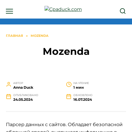
Перейти
к
содержанию
ГЛАВНАЯ
»
MOZENDA
Mozenda
АВТОР
НА ЧТЕНИЕ
Anna Duck
1 мин
ОПУБЛИКОВАНО
ОБНОВЛЕНО
24.05.2024
16.07.2024
Парсер данных с сайтов. Обладает безопасной