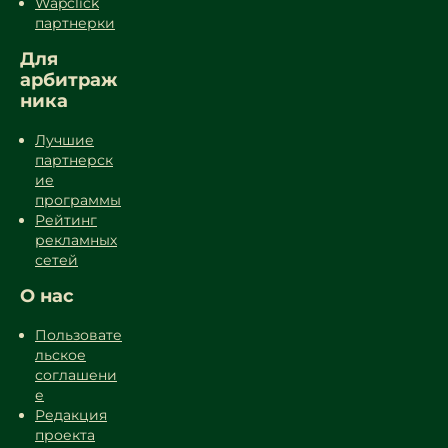
Wapclick
партнерки
Для
арбитраж
ника
Лучшие
партнерск
ие
программы
Рейтинг
рекламных
сетей
О нас
Пользовате
льское
соглашени
е
Редакция
проекта