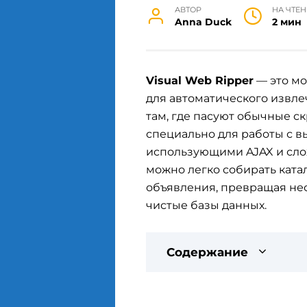
АВТОР
НА ЧТЕН
Anna Duck
2 мин
Visual Web Ripper
— это м
для автоматического извле
там, где пасуют обычные с
специально для работы с 
использующими AJAX и сло
можно легко собирать ката
объявления, превращая не
чистые базы данных.
Содержание