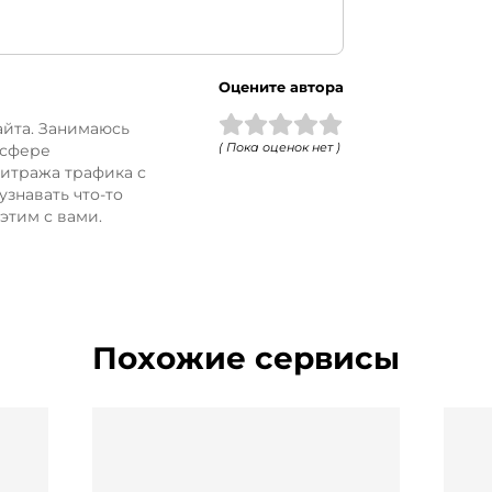
Оцените автора
йта. Занимаюсь
( Пока оценок нет )
 сфере
итража трафика с
узнавать что-то
этим с вами.
Похожие сервисы