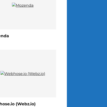
enda
ose.io (Webz.io)