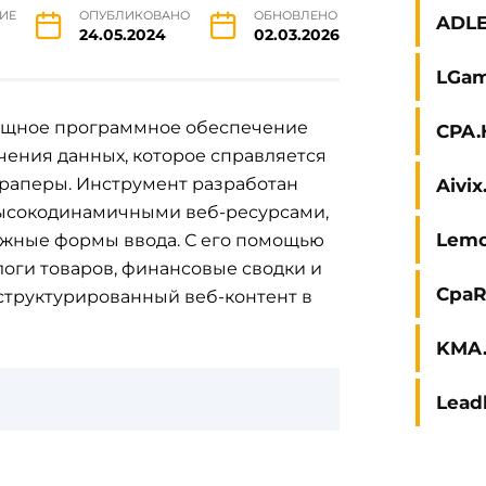
ИЕ
ОПУБЛИКОВАНО
ОБНОВЛЕНО
ADL
24.05.2024
02.03.2026
LGam
ощное программное обеспечение
CPA.
чения данных, которое справляется
краперы. Инструмент разработан
Aivi
высокодинамичными веб-ресурсами,
Lem
жные формы ввода. С его помощью
логи товаров, финансовые сводки и
CpaR
структурированный веб-контент в
KMA.
Lead