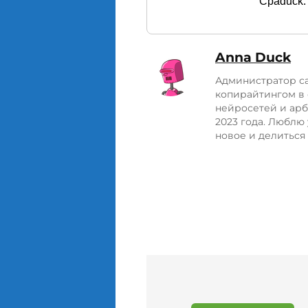
Cpaduck.
Anna Duck
Администратор са
копирайтингом в
нейросетей и арб
2023 года. Люблю 
новое и делиться 