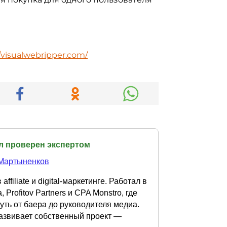
//visualwebripper.com/
л проверен экспертом
Мартыненков
affiliate и digital-маркетинге. Работал в
, Profitov Partners и CPA Monstro, где
уть от баера до руководителя медиа.
азвивает собственный проект —