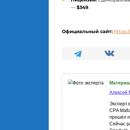
—
$349
.
Официальный сайт:
https:
Материа
Алексей 
Эксперт в 
CPA Mafia
прошёл п
Сейчас р