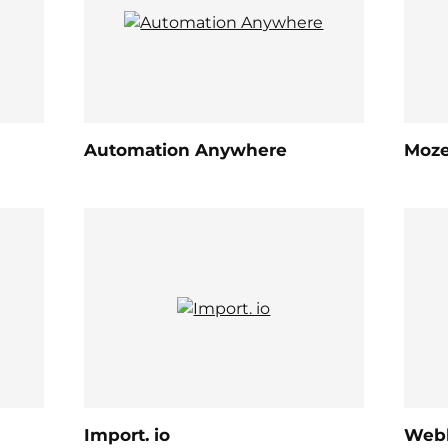
Automation Anywhere
Moz
Import. io
Webh