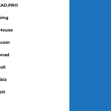
EAD.PRO
ing
House
x.com
onad
oll
biz
bit