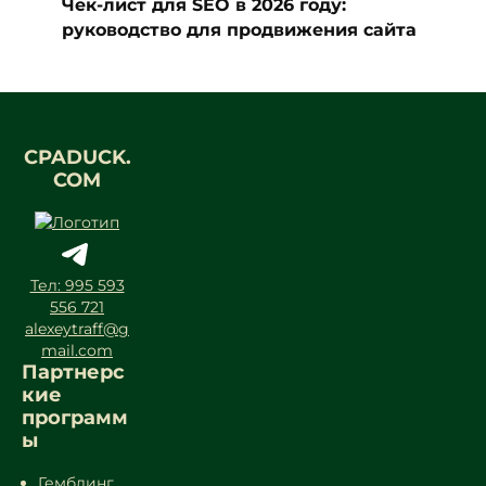
Чек-лист для SEO в 2026 году:
руководство для продвижения сайта
CPADUCK.
COM
Тел: 995 593
556 721
alexeytraff@g
mail.com
Партнерс
кие
программ
ы
Гемблинг