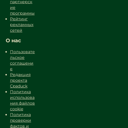
партнерск
ие
программы
Рейтинг
рекламных
сетей
О нас
Пользовате
льское
соглашени
е
Редакция
проекта
Cpaduck
Политика
использова
ния файлов
cookie
Политика
проверки
фактов и