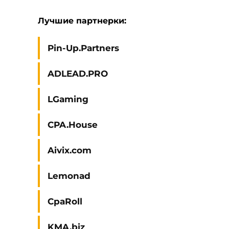
Лучшие партнерки:
Pin-Up.Partners
ADLEAD.PRO
LGaming
CPA.House
Aivix.com
Lemonad
CpaRoll
KMA.biz