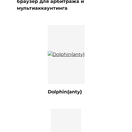
браузер для арбитража и
мультиаккаунтинга
Dolphin{anty}