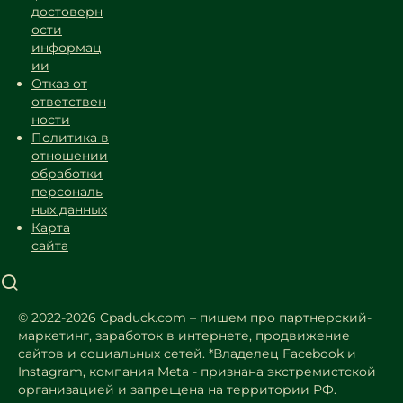
достоверн
ости
информац
ии
Отказ от
ответствен
ности
Политика в
отношении
обработки
персональ
ных данных
Карта
сайта
© 2022-2026 Cpaduck.com – пишем про партнерский-
маркетинг, заработок в интернете, продвижение
сайтов и социальных сетей.
*Владелец Facebook и
Instagram, компания Meta - признана экстремистской
организацией и запрещена на территории РФ.