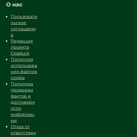
О нас
Пользовате
льское
соглашени
е
Редакция
проекта
Cpaduck
Политика
использова
ния файлов
cookie
Политика
проверки
фактов и
достоверн
ости
информац
ии
Отказ от
ответствен