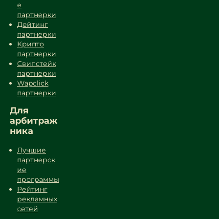
е
партнерки
Дейтинг
партнерки
Крипто
партнерки
Свипстейк
партнерки
Wapclick
партнерки
Для
арбитраж
ника
Лучшие
партнерск
ие
программы
Рейтинг
рекламных
сетей