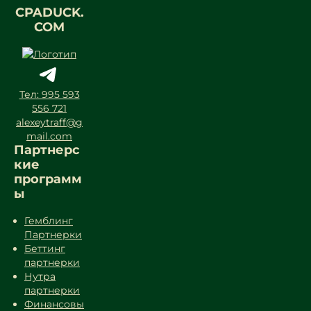
CPADUCK.
COM
Тел: 995 593
556 721
alexeytraff@g
mail.com
Партнерс
кие
программ
ы
Гемблинг
Партнерки
Беттинг
партнерки
Нутра
партнерки
Финансовы