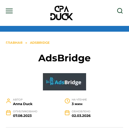
Перейти
к
содержанию
ГЛАВНАЯ
»
ADSBRIDGE
AdsBridge
АВТОР
НА ЧТЕНИЕ
Anna Duck
3 мин
ОПУБЛИКОВАНО
ОБНОВЛЕНО
07.08.2023
02.03.2026