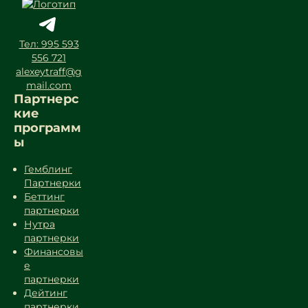
Тел: 995 593
556 721
alexeytraff@g
mail.com
Партнерс
кие
программ
ы
Гемблинг
Партнерки
Беттинг
партнерки
Нутра
партнерки
Финансовы
е
партнерки
Дейтинг
партнерки