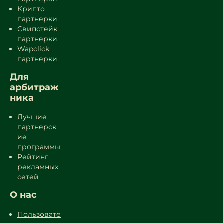
Крипто
партнерки
Свипстейк
партнерки
Wapclick
партнерки
Для
арбитраж
ника
Лучшие
партнерск
ие
программы
Рейтинг
рекламных
сетей
О нас
Пользовате