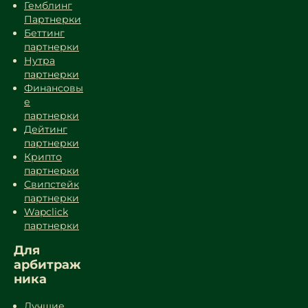
Гемблинг
Партнерки
Беттинг
партнерки
Нутра
партнерки
Финансовы
е
партнерки
Дейтинг
партнерки
Крипто
партнерки
Свипстейк
партнерки
Wapclick
партнерки
Для
арбитраж
ника
Лучшие