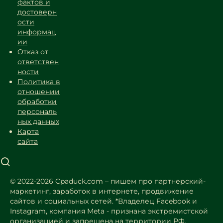
фактов и
достоверн
ости
информац
ии
Отказ от
ответствен
ности
Политика в
отношении
обработки
персональ
ных данных
Карта
сайта
© 2022-2026 Cpaduck.com – пишем про партнерский-
маркетинг, заработок в интернете, продвижение
сайтов и социальных сетей.
*Владелец Facebook и
Instagram, компания Meta - признана экстремистской
организацией и запрещена на территории РФ.