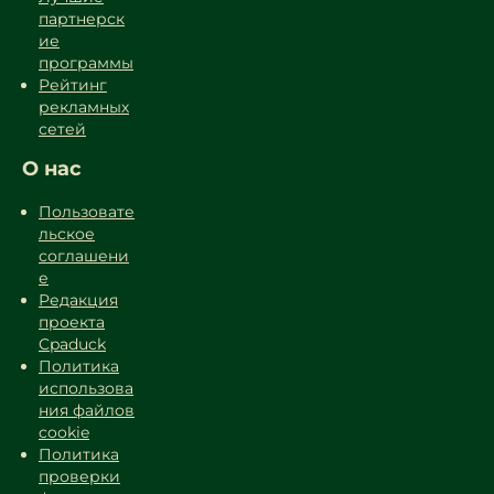
партнерск
ие
программы
Рейтинг
рекламных
сетей
О нас
Пользовате
льское
соглашени
е
Редакция
проекта
Cpaduck
Политика
использова
ния файлов
cookie
Политика
проверки