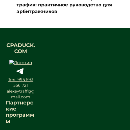
трафик: практичное руководство для
арбитражников
CPADUCK.
COM
Тел: 995 593
556 721
alexeytraff@g
mail.com
Партнерс
кие
программ
ы