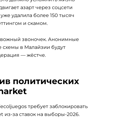
двигает азарт через соцсети
 уже удалила более 150 тысяч
еттингом и скамом.
евожный звоночек. Анонимные
е схемы в Малайзии будут
дерация — жёстче.
ив политических
market
coljuegos требует заблокировать
 из-за ставок на выборы-2026.