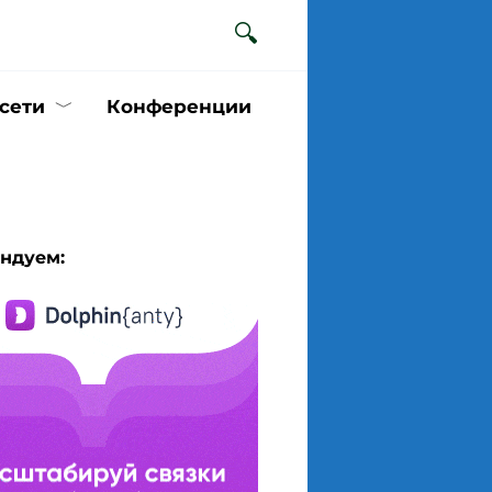
сети
Конференции
ндуем: