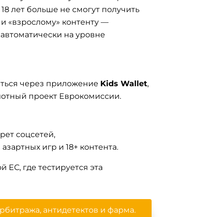
18 лет больше не смогут получить
 и «взрослому» контенту —
 автоматически на уровне
яться через приложение
Kids Wallet
,
лотный проект Еврокомиссии.
рет соцсетей,
 азартных игр и 18+ контента.
й ЕС, где тестируется эта
рбитража, антидетектов и фарма.