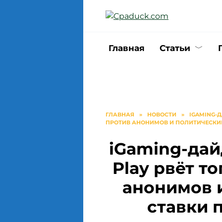
Перейти
к
содержанию
Главная
Статьи
ГЛАВНАЯ
»
НОВОСТИ
»
IGAMING-Д
ПРОТИВ АНОНИМОВ И ПОЛИТИЧЕСКИ
iGaming-дай
Play рвёт т
анонимов 
ставки 