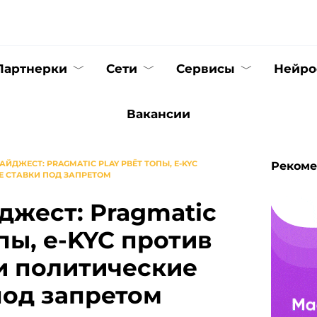
Партнерки
Сети
Cервисы
Нейро
Вакансии
АЙДЖЕСТ: PRAGMATIC PLAY РВЁТ ТОПЫ, E-KYC
Рекоме
Е СТАВКИ ПОД ЗАПРЕТОМ
джест: Pragmatic
опы, e-KYC против
и политические
под запретом