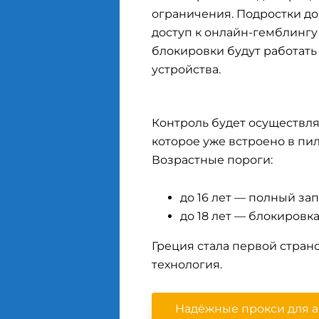
ограничения. Подростки до 
доступ к онлайн-гемблингу
блокировки будут работать
устройства.
Контроль будет осуществл
которое уже встроено в пи
Возрастные пороги:
до 16 лет — полный зап
до 18 лет — блокировка
Греция стала первой страно
технология.
Надёжные прокси для а