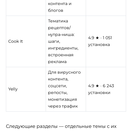
контента и
блогов
Тематика
рецептов/
нутра-ниша:
4.9 ★ · 1 051
Cook It
шаги,
установка
ингредиенты,
встроенная
реклама
Для вирусного
контента,
соцсети,
4.9 ★ · 6 243
Yelly
репосты,
установки
монетизация
через трафик
Следующие разделы — отдельные темы с их