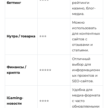
беттинг
рейтинги
казино, блог-
медиа.
Можно
использовать
для контентных
Нутра / товарка
⭐⭐⭐
сайтов с
отзывами и
статьями.
Отличный
выбор для
Финансы /
⭐⭐⭐⭐⭐
информационн
крипта
ых проектов и
SEO-сайтов.
Удобна для
медиа-формата
iGaming-
⭐⭐⭐⭐
с часто
новости
обновляемыми