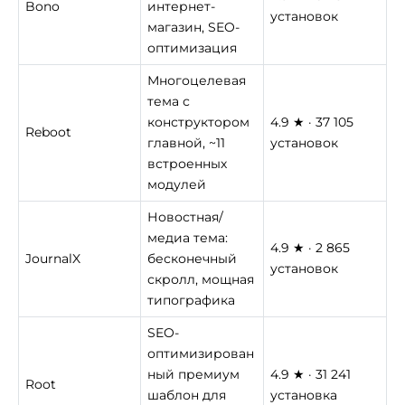
Bono
интернет-
установок
магазин, SEO-
оптимизация
Многоцелевая
тема с
конструктором
4.9 ★ · 37 105
Reboot
главной, ~11
установок
встроенных
модулей
Новостная/
медиа тема:
4.9 ★ · 2 865
JournalX
бесконечный
установок
скролл, мощная
типографика
SEO-
оптимизирован
ный премиум
4.9 ★ · 31 241
Root
шаблон для
установка