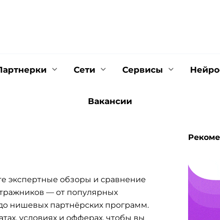
Партнерки
Сети
Cервисы
Нейро
Вакансии
Рекоме
те экспертные обзоры и сравнение
итражников — от популярных
о нишевых партнёрских программ.
тах, условиях и офферах, чтобы вы