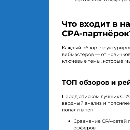
Что входит в 
CPA-партнёрок
Каждый обзор структуриро
вебмастеров — от новичко
ключевые темы, которые м
ТОП обзоров и ре
Перед списком лучших CPA
вводный анализ и поясняе
попали в топ:
Сравнение CPA-сетей п
офферов