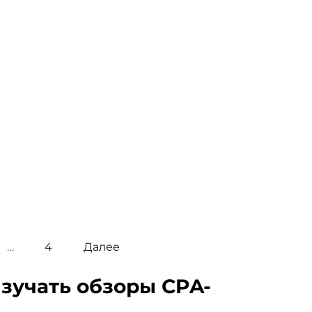
арбитража трафика
Lera Sav
15.09.2025
ultilogin: антидетект-
браузер для
мультиаккаунтинга и
арбитража
Lera Sav
02.09.2025
…
4
Далее
изучать обзоры CPA-