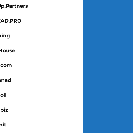
Up.Partners
EAD.PRO
ing
House
x.com
onad
oll
biz
bit