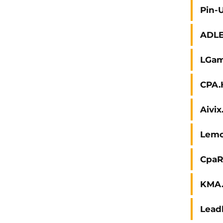
Pin-
Обзор сервиса
ADL
ransactum: Как
подключить прием
LGam
платежей и выплаты в
USDT
CPA.
СpaDuck
20.04.2026
Aivi
Lem
Обзор платежной системы
CpaR
Bemorepay: как
арбитражникам и бизнесу
KMA.
забыть про блокировки
эквайринга
Lead
СpaDuck
23.02.2026