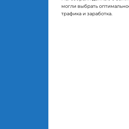
могли выбрать оптимальн
трафика и заработка.
O
а
i
О
к