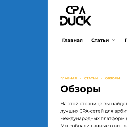
Перейти
к
содержанию
Главная
Статьи
ГЛАВНАЯ
»
СТАТЬИ
»
ОБЗОРЫ
Обзоры
На этой странице вы найдё
лучших CPA-сетей для арб
международных платформ д
Мы собрали данные о выпла