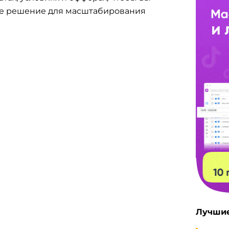
ое решение для масштабирования
cto Browser для iOS:
обзор первого
нтидетекта под iPhone и
Pad
Lera Sav
12.06.2026
бзор Octo Browser:
антидетект для профи и
оманд в 2026 году
СpaDuck
27.04.2026
Лучшие