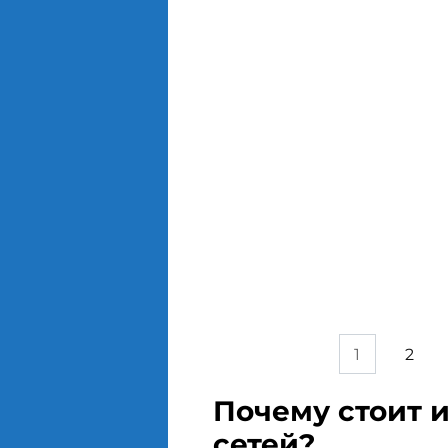
M
Пагинация
1
2
записей
Почему стоит 
сетей?