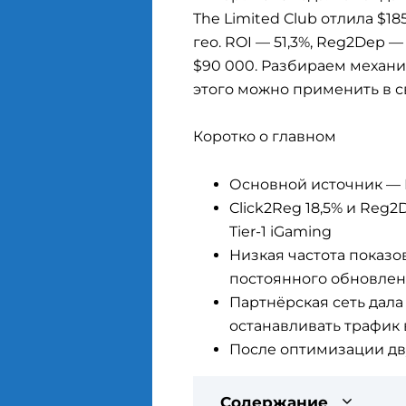
The Limited Club отлила $185
гео. ROI — 51,3%, Reg2Dep 
$90 000. Разбираем механик
этого можно применить в с
Коротко о главном
Основной источник — 
Click2Reg 18,5% и Reg
Tier-1 iGaming
Низкая частота показов 
постоянного обновлен
Партнёрская сеть дала
останавливать трафик 
После оптимизации дву
Содержание