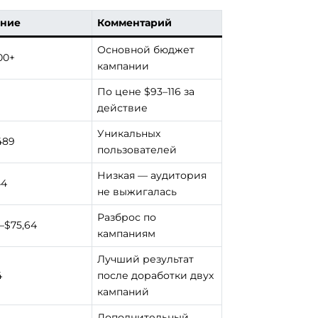
ение
Комментарий
Основной бюджет
00+
кампании
По цене $93–116 за
действие
Уникальных
489
пользователей
Низкая — аудитория
44
не выжигалась
Разброс по
–$75,64
кампаниям
Лучший результат
4
после доработки двух
кампаний
Дополнительный