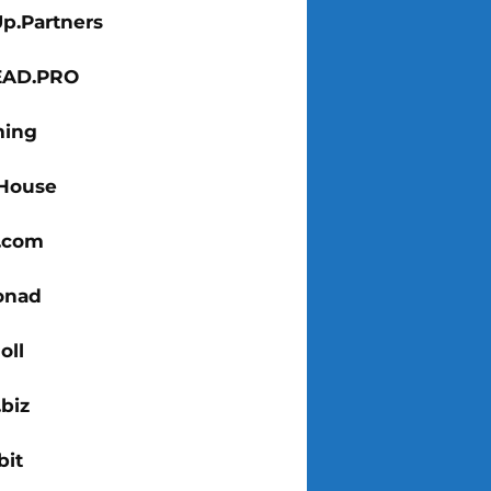
Up.Partners
EAD.PRO
ing
House
x.com
onad
oll
biz
bit