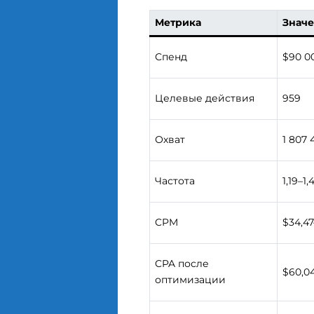
Метрика
Знач
Спенд
$90 0
Целевые действия
959
Охват
1 807 
Частота
1,19–1,
CPM
$34,47
CPA после
$60,0
оптимизации