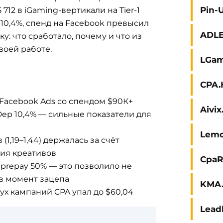
Pin-
 712 в iGaming-вертикали на Tier-1
— 10,4%, спенд на Facebook превысил
ADL
у: что сработало, почему и что из
воей работе.
LGam
CPA.
Facebook Ads со спендом $90К+
Aivi
2Dep 10,4% — сильные показатели для
Lem
(1,19–1,44) держалась за счёт
ия креативов
CpaR
 prepay 50% — это позволило не
в момент зацепа
KMA.
х кампаний CPA упал до $60,04
Lead