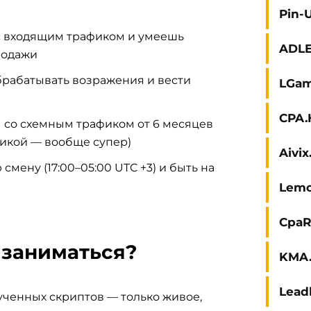
Pin-
с входящим трафиком и умеешь
ADL
родажи
брабатывать возражения и вести
LGam
CPA.
ы со схемным трафиком от 6 месяцев
рикой — вообще супер)
Aivi
 смену (17:00–05:00 UTC +3) и быть на
Lem
CpaR
 заниматься?
KMA.
Lead
ученных скриптов — только живое,