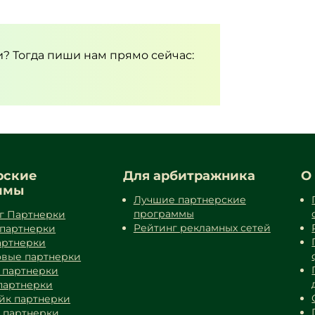
и? Тогда пиши нам прямо сейчас:
рские
Для арбитражника
О
ммы
Лучшие партнерские
программы
г Партнерки
Рейтинг рекламных сетей
 партнерки
артнерки
вые партнерки
 партнерки
партнерки
йк партнерки
k партнерки