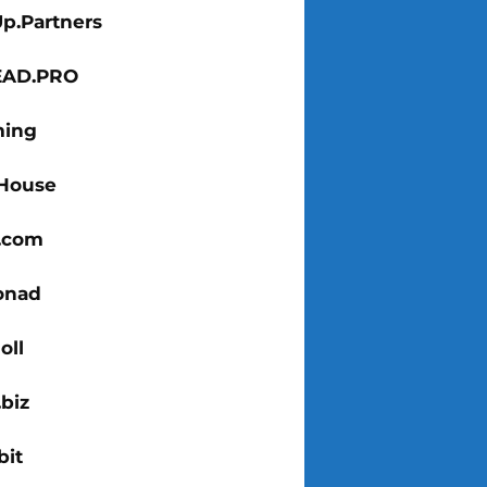
Up.Partners
EAD.PRO
ing
House
x.com
onad
oll
biz
bit