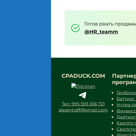
Готов рвать продаж
@HR_teamm
CPADUCK.COM
Партне
програ
Гемблин
Беттинг
Тел: 995 593 556 721
Нутра п
alexeytraff@gmail.com
Финансо
Дейтинг
Крипто 
Свипсте
Wapclic