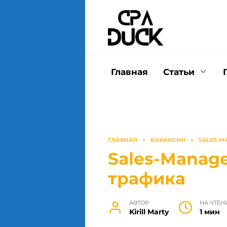
Перейти
к
содержанию
Главная
Статьи
ГЛАВНАЯ
»
ВАКАНСИИ
»
SALES-M
Sales-Manage
трафика
АВТОР
НА ЧТЕН
Kirill Marty
1 мин