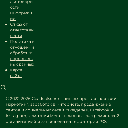
достоверн
ости
информац
ии
Отказ от
ответствен
ности
Политика в
отношении
обработки
персональ
ных данных
Карта
сайта
© 2022-2026 Cpaduck.com – пишем про партнерский-
маркетинг, заработок в интернете, продвижение
сайтов и социальных сетей.
*Владелец Facebook и
Instagram, компания Meta - признана экстремистской
организацией и запрещена на территории РФ.