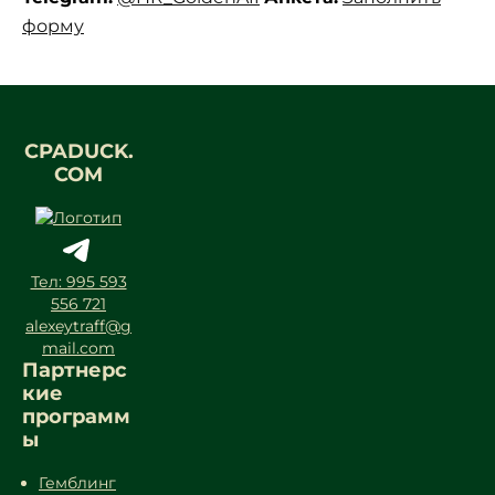
форму
CPADUCK.
COM
Тел: 995 593
556 721
alexeytraff@g
mail.com
Партнерс
кие
программ
ы
Гемблинг