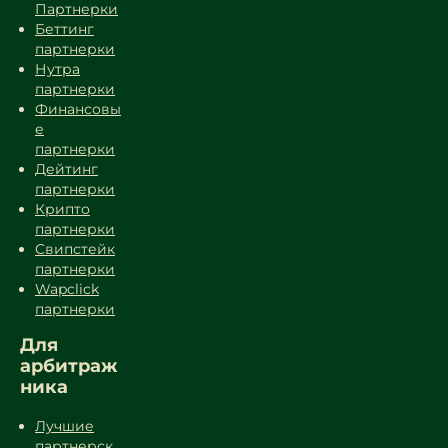
Партнерки
Беттинг
партнерки
Нутра
партнерки
Финансовы
е
партнерки
Дейтинг
партнерки
Крипто
партнерки
Свипстейк
партнерки
Wapclick
партнерки
Для
арбитраж
ника
Лучшие
партнерск