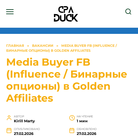
Перейти
к
содержанию
ГЛАВНАЯ
»
ВАКАНСИИ
»
MEDIA BUYER FB (INFLUENCE /
БИНАРНЫЕ ОПЦИОНЫ) В GOLDEN AFFILIATES
Media Buyer FB
(Influence / Бинарные
опционы) в Golden
Affiliates
АВТОР
НА ЧТЕНИЕ
Kirill Marty
1 мин
ОПУБЛИКОВАНО
ОБНОВЛЕНО
27.02.2026
27.02.2026