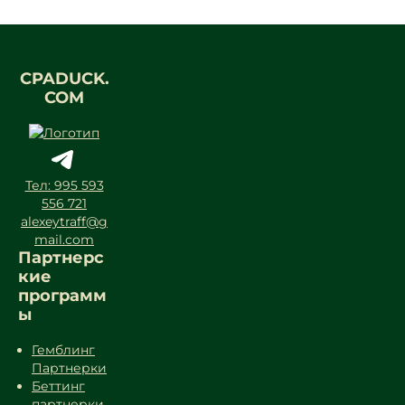
CPADUCK.
COM
Тел: 995 593
556 721
alexeytraff@g
mail.com
Партнерс
кие
программ
ы
Гемблинг
Партнерки
Беттинг
партнерки