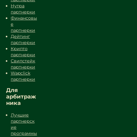
Нутра
партнерки
Финансовы
е
партнерки
Дейтинг
партнерки
Крипто
партнерки
Свипстейк
партнерки
Wapclick
партнерки
Для
арбитраж
ника
Лучшие
партнерск
ие
программы