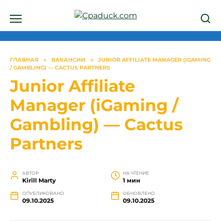
Перейти
к
содержанию
ГЛАВНАЯ
»
ВАКАНСИИ
»
JUNIOR AFFILIATE MANAGER (IGAMING
/ GAMBLING) — CACTUS PARTNERS
Junior Affiliate
Manager (iGaming /
Gambling) — Cactus
Partners
АВТОР
НА ЧТЕНИЕ
Kirill Marty
1 мин
ОПУБЛИКОВАНО
ОБНОВЛЕНО
09.10.2025
09.10.2025