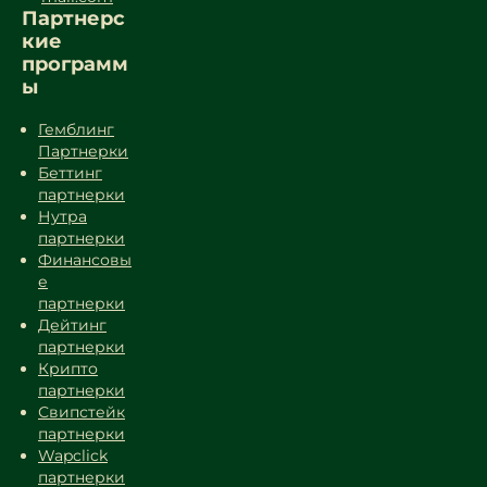
Партнерс
кие
программ
ы
Гемблинг
Партнерки
Беттинг
партнерки
Нутра
партнерки
Финансовы
е
партнерки
Дейтинг
партнерки
Крипто
партнерки
Свипстейк
партнерки
Wapclick
партнерки