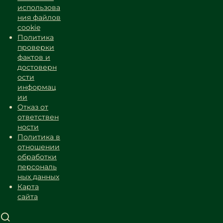
использова
ния файлов
cookie
Политика
проверки
фактов и
достоверн
ости
информац
ии
Отказ от
ответствен
ности
Политика в
отношении
обработки
персональ
ных данных
Карта
сайта