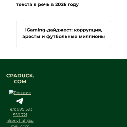
текста в речь в 2026 году
iGaming-дайджест: коррупция,
аресты и футбольные миллионы
CPADUCK.
COM
Тел: 995 593
556 721
alexeytraff@g
mail.com