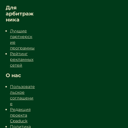
Для
арбитраж
ника
Лучшие
партнерск
ие
программы
Рейтинг
рекламных
сетей
О нас
Пользовате
льское
соглашени
е
Редакция
проекта
Cpaduck
Политика