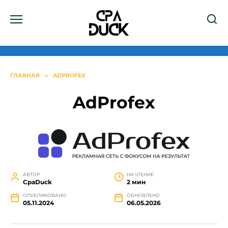
Перейти
к
содержанию
ГЛАВНАЯ
»
ADPROFEX
AdProfex
АВТОР
НА ЧТЕНИЕ
СpaDuck
2 мин
ОПУБЛИКОВАНО
ОБНОВЛЕНО
05.11.2024
06.05.2026