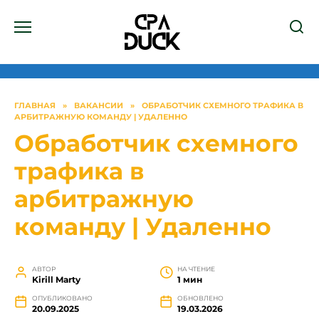
Перейти
к
содержанию
ГЛАВНАЯ
»
ВАКАНСИИ
»
ОБРАБОТЧИК СХЕМНОГО ТРАФИКА В
АРБИТРАЖНУЮ КОМАНДУ | УДАЛЕННО
Обработчик схемного
трафика в
арбитражную
команду | Удаленно
АВТОР
НА ЧТЕНИЕ
Kirill Marty
1 мин
ОПУБЛИКОВАНО
ОБНОВЛЕНО
20.09.2025
19.03.2026