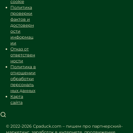
cookie
Политика
проверки
фактов и
достоверн
ости
информац
ии
Отказ от
ответствен
ности
Политика в
отношении
обработки
персональ
ных данных
Карта
сайта
© 2022-2026 Cpaduck.com – пишем про партнерский-
маркетинг, заработок в интернете, продвижение