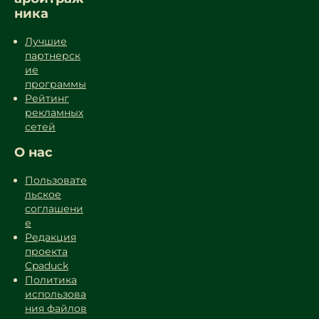
ника
Лучшие
партнерск
ие
программы
Рейтинг
рекламных
сетей
О нас
Пользовате
льское
соглашени
е
Редакция
проекта
Cpaduck
Политика
использова
ния файлов