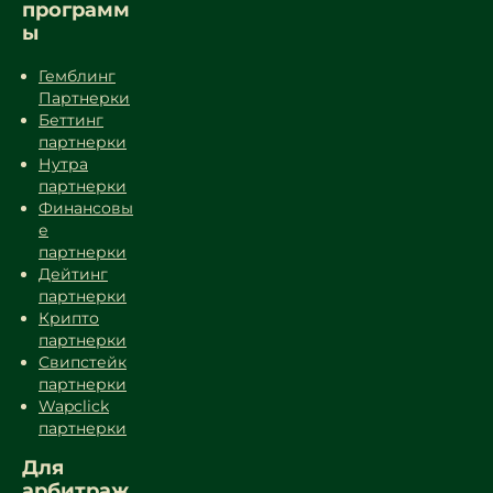
программ
ы
Гемблинг
Партнерки
Беттинг
партнерки
Нутра
партнерки
Финансовы
е
партнерки
Дейтинг
партнерки
Крипто
партнерки
Свипстейк
партнерки
Wapclick
партнерки
Для
арбитраж