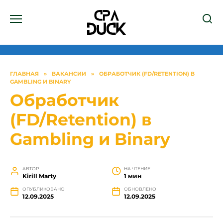
Перейти
к
содержанию
ГЛАВНАЯ
»
ВАКАНСИИ
»
ОБРАБОТЧИК (FD/RETENTION) В
GAMBLING И BINARY
Обработчик
(FD/Retention) в
Gambling и Binary
АВТОР
НА ЧТЕНИЕ
Kirill Marty
1 мин
ОПУБЛИКОВАНО
ОБНОВЛЕНО
12.09.2025
12.09.2025