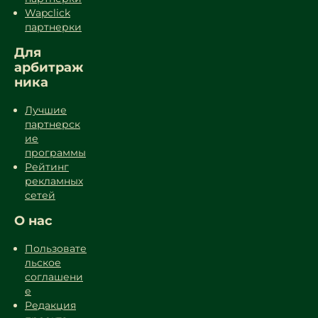
Wapclick
партнерки
Для
арбитраж
ника
Лучшие
партнерск
ие
программы
Рейтинг
рекламных
сетей
О нас
Пользовате
льское
соглашени
е
Редакция