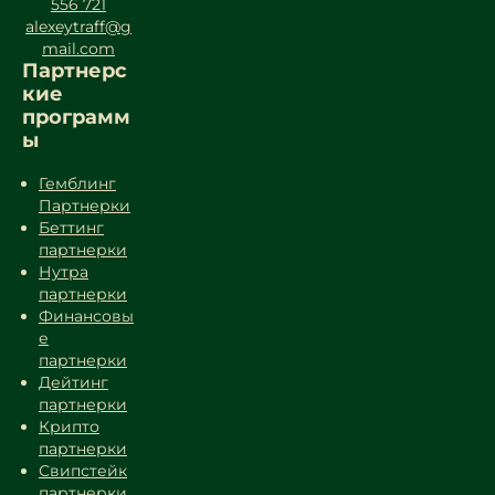
556 721
alexeytraff@g
mail.com
Партнерс
кие
программ
ы
Гемблинг
Партнерки
Беттинг
партнерки
Нутра
партнерки
Финансовы
е
партнерки
Дейтинг
партнерки
Крипто
партнерки
Свипстейк
партнерки