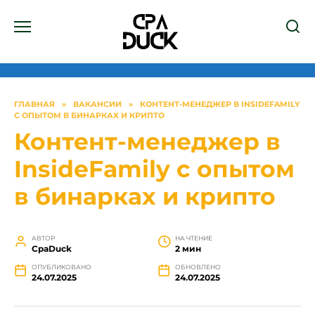
Перейти
к
содержанию
ГЛАВНАЯ
»
ВАКАНСИИ
»
КОНТЕНТ-МЕНЕДЖЕР В INSIDEFAMILY
С ОПЫТОМ В БИНАРКАХ И КРИПТО
Контент-менеджер в
InsideFamily с опытом
в бинарках и крипто
АВТОР
НА ЧТЕНИЕ
СpaDuck
2 мин
ОПУБЛИКОВАНО
ОБНОВЛЕНО
24.07.2025
24.07.2025