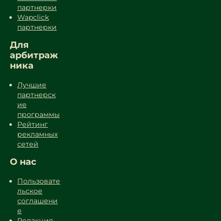
партнерки
Wapclick
партнерки
Для
арбитраж
ника
Лучшие
партнерск
ие
программы
Рейтинг
рекламных
сетей
О нас
Пользовате
льское
соглашени
е
Редакция