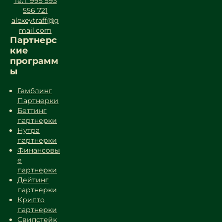
Тел: 995 593
556 721
alexeytraff@g
mail.com
Партнерс
кие
программ
ы
Гемблинг
Партнерки
Беттинг
партнерки
Нутра
партнерки
Финансовы
е
партнерки
Дейтинг
партнерки
Крипто
партнерки
Свипстейк