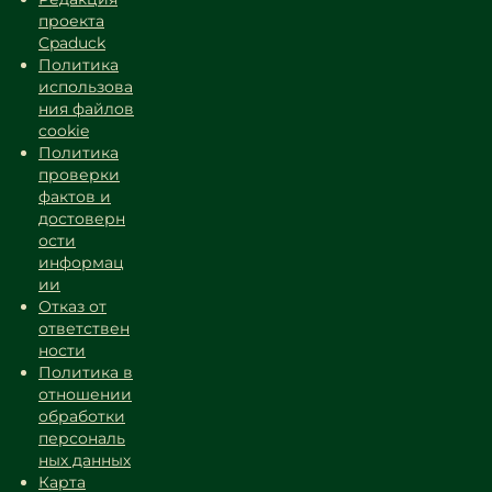
проекта
Cpaduck
Политика
использова
ния файлов
cookie
Политика
проверки
фактов и
достоверн
ости
информац
ии
Отказ от
ответствен
ности
Политика в
отношении
обработки
персональ
ных данных
Карта